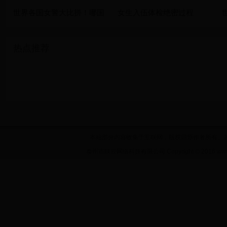
世界各国女警大比拼！哪国
女生入伍体检绝密过程
热点推荐
本站部分内容收集于互联网，版权归原作者所有。若侵犯
泰州市联云网络科技有限公司 Copyright © 2016 www.np