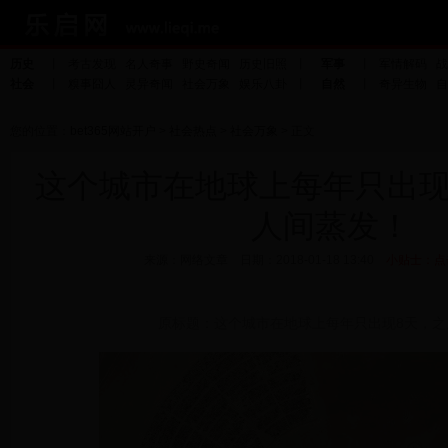
历史
丨
考古发现
名人奇事
野史奇闻
历史旧照
丨
军事
丨
军情解码
战
社会
丨
糗事囧人
灵异奇闻
社会万象
娱乐八卦
丨
自然
丨
奇异生物
自
您的位置：
bet365网站开户
>
社会热点
>
社会万象
> 正文
这个城市在地球上每年只出现
人间蒸发！
来源：网络文章 日期：2018-01-18 13:40
小贴士：点
原标题：这个城市在地球上每年只出现8天，