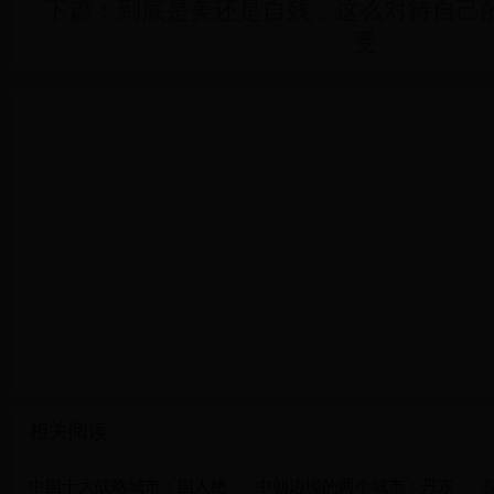
下篇：
到底是美还是自残，这么对待自己
受
相关阅读
中国十大战略城市：国人绝
中朝边境的两个城市：丹东